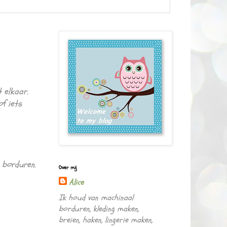
 elkaar.
f iets
 borduren.
Over mij
Alice
Ik houd van machinaal
borduren, kleding maken,
breien, haken, lingerie maken,