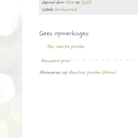
Gepost door
Alice
op
4.6.09
Labels:
borduurclub
Geen opmerkingen:
Een reactie posten
Nieuwere post
Abonneren op:
Reacties posten (Atom)