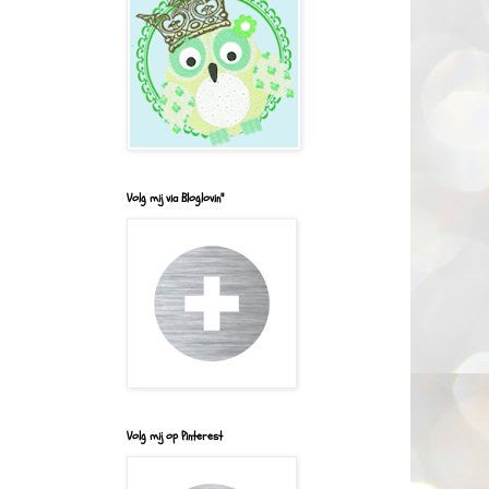
Volg mij via Bloglovin"
Volg mij op Pinterest