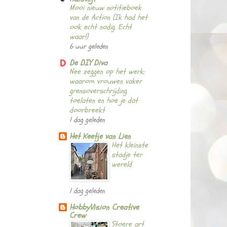
Mooi nieuw notitieboek
van de Action (Ik had het
ook echt nodig. Echt
waar!)
6 uur geleden
De DIY Diva
Nee zeggen op het werk:
waarom vrouwen vaker
grensoverschrijding
toelaten en hoe je dat
doorbreekt
1 dag geleden
Het Keetje van Lien
Het kleinste
stadje ter
wereld
1 dag geleden
HobbyVision Creative
Crew
Stoere art