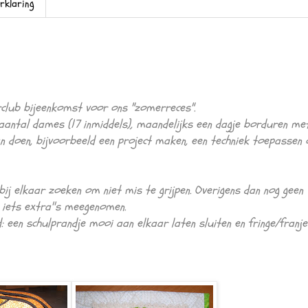
erklaring
rclub bijeenkomst voor ons "zomerreces".
antal dames (17 inmiddels), maandelijks een dagje borduren met
doen, bijvoorbeeld een project maken, een techniek toepassen o
bij elkaar zoeken om niet mis te grijpen. Overigens dan nog geen
l iets extra''s meegenomen.
een schulprandje mooi aan elkaar laten sluiten en fringe/franje