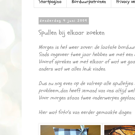
Startpagina
Borduurpatronen
Privacy v
donderdag 4 juni 2009
Spullen bij elkaar zoeken
Morgen is het weer zover: de laatste borduu
Sinds ongeveer twee jaar hebben we met een a
Vooraf spreken we met elkaar af wat we gaan 
anders wat we allen leuk vinden.
Dus nu nog even op de valreep alle spulletjes 
probleem...dan heeft iemand van ons altijd we
Voor morgen staan twee onderwerpen gepland: 
Hier wat foto's van eerder gemaakte dingen: