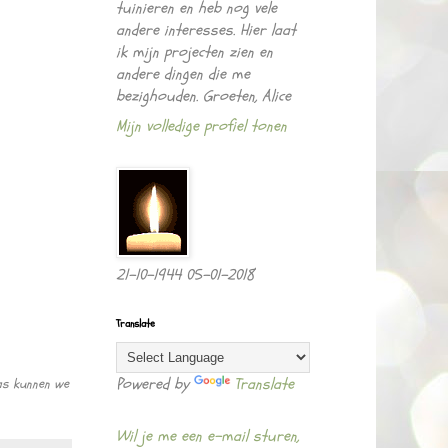
tuinieren en heb nog vele
andere interesses. Hier laat
ik mijn projecten zien en
andere dingen die me
bezighouden. Groeten, Alice
Mijn volledige profiel tonen
21-10-1944 05-01-2018
Translate
Powered by
Translate
aas kunnen we
Wil je me een e-mail sturen,