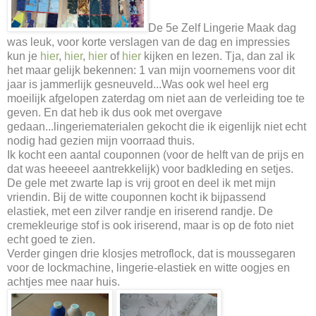
De 5e Zelf Lingerie Maak dag
was leuk, voor korte verslagen van de dag en impressies
kun je
hier
,
hier
,
hier
of
hier
kijken en lezen. Tja, dan zal ik
het maar gelijk bekennen: 1 van mijn voornemens voor dit
jaar is jammerlijk gesneuveld...Was ook wel heel erg
moeilijk afgelopen zaterdag om niet aan de verleiding toe te
geven. En dat heb ik dus ook met overgave
gedaan...lingeriematerialen gekocht die ik eigenlijk niet echt
nodig had gezien mijn voorraad thuis.
Ik kocht een aantal couponnen (voor de helft van de prijs en
dat was heeeeel aantrekkelijk) voor badkleding en setjes.
De gele met zwarte lap is vrij groot en deel ik met mijn
vriendin. Bij de witte couponnen kocht ik bijpassend
elastiek, met een zilver randje en iriserend randje. De
cremekleurige stof is ook iriserend, maar is op de foto niet
echt goed te zien.
Verder gingen drie klosjes metroflock, dat is moussegaren
voor de lockmachine, lingerie-elastiek en witte oogjes en
achtjes mee naar huis.